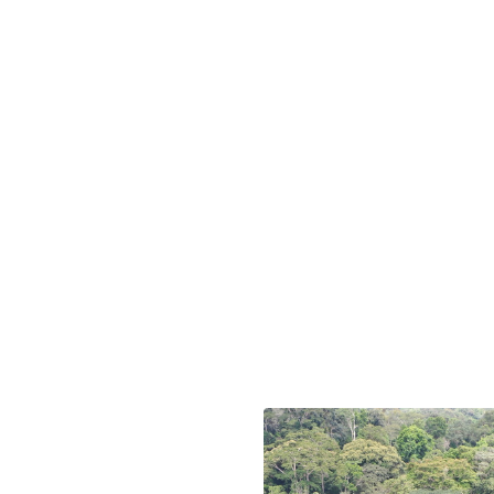
hou
San Pedro
us
En savoir plus