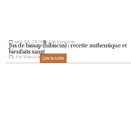
avril 23, 2026
Gastronomie
Jus de bissap (hibiscus) : recette authentique et
bienfaits santé
Par
Blanca B
Lire la suite