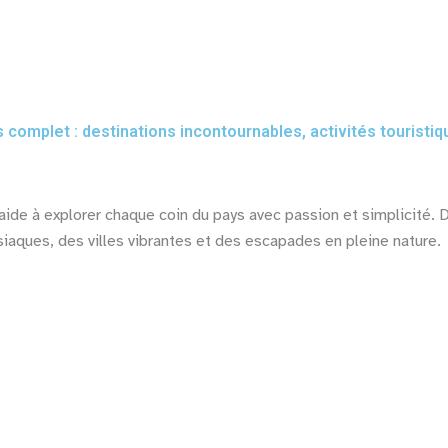
nations
Guide pratique
Hôtels
Consultation voyage
s complet : destinations incontournables, activités touristiq
aide à explorer chaque coin du pays avec passion et simplicité. D
iaques, des villes vibrantes et des escapades en pleine nature.