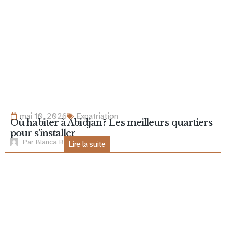
mai 10, 2026
Expatriation
Où habiter à Abidjan ? Les meilleurs quartiers
pour s’installer
Par
Blanca B
Lire la suite