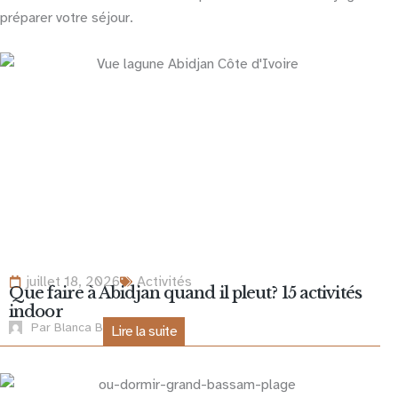
préparer votre séjour.
juillet 18, 2026
Activités
Que faire à Abidjan quand il pleut? 15 activités
indoor
Par
Blanca B
Lire la suite