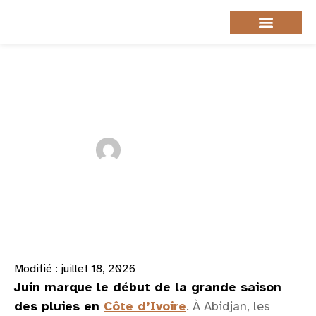
Aller
au
Guide pratique
Consultation voyage
contenu
Que faire à Abidjan quand il
pleut? 15 activités indoor
Publié par
Blanca B
juin 7, 2026
Activités
Modifié : juillet 18, 2026
Juin marque le début de la grande saison
des pluies en
Côte d’Ivoire
. À Abidjan, les